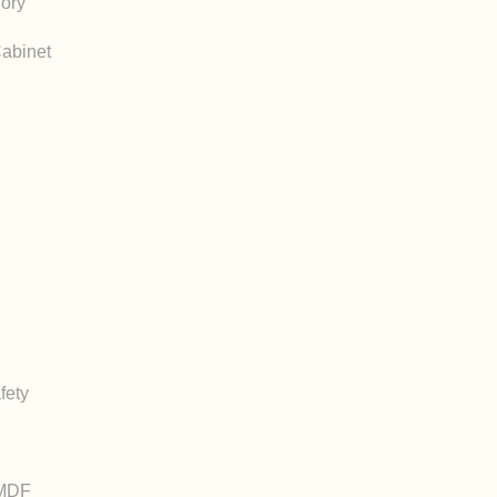
ory
Cabinet
fety
_MDF