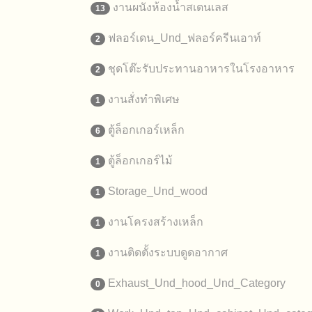
งานผนังห้องน้ำสเตนเลส
13
ฟลอร์เดน_Und_ฟลอร์ครีนเอาท์
2
ชุดโต๊ะรับประทานอาหารในโรงอาหาร
2
งานสั่งทำพิเศษ
1
ตู้ล็อกเกอร์เหล็ก
6
ตู้ล็อกเกอร์ไม้
1
Storage_Und_wood
1
งานโครงสร้างเหล็ก
1
งานติดตั้งระบบดูดอากาศ
1
Exhaust_Und_hood_Und_Category
0