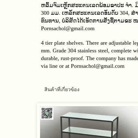
ຫລົ້ມຈົມເຫຼັກສະແຕນເລດພ້ອມຂາປະ ຈຳ. ມີ
300 ມມ. ເຫລັກສະແຕນເລດອັນດັບ 304, ສຳ ເລ
ທົນທານ, ບໍລິສັດໄດ້ເຮັດການສັ່ງຊື້ຕາມຂະ ໜ
Pornsachol@gmail.com
4 tier plate shelves. There are adjustable
mm. Grade 304 stainless steel, complete wit
durable, rust-proof. The company has made t
via line or at Pornsachol@gmail.com
สินค้าที่เกี่ยวข้อง