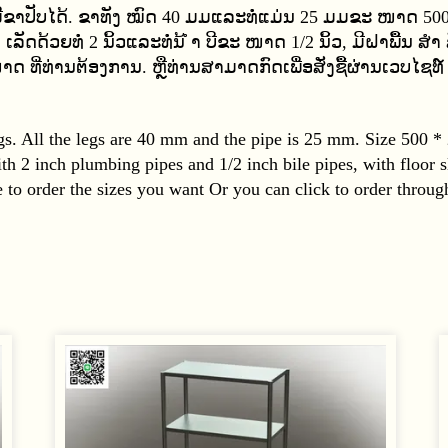
ຂາປັບໄດ້. ຂາທັງ ໝົດ 40 ມມແລະທໍ່ແມ່ນ 25 ມມຂະ ໜາດ 500 
ັດດ້ວຍທໍ່ 2 ນິ້ວແລະທໍ່ນ້ ຳ ບີຂະ ໜາດ 1/2 ນິ້ວ, ມີຝາພື້ນ ສ
າດ ທີ່ທ່ານຕ້ອງການ. ຫຼືທ່ານສາມາດກົດເພື່ອສັ່ງຊື້ຜ່ານເວບໄຊທ
 legs. All the legs are 40 mm and the pipe is 25 mm. Size 500 
h 2 inch plumbing pipes and 1/2 inch bile pipes, with floor sl
o order the sizes you want Or you can click to order through 