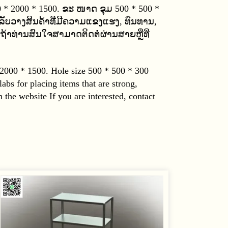
* 2000 * 1500. ຂະ ໜາດ ຂຸມ 500 * 500 *
ຳ ລັບວາງສິນຄ້າທີ່ມີຄວາມແຂງແຮງ, ທົນທານ,
໌ ຖ້າທ່ານສົນໃຈສາມາດຕິດຕໍ່ຜ່ານສາຍຫຼືທີ່
* 2000 * 1500. Hole size 500 * 500 * 300
abs for placing items that are strong,
the website If you are interested, contact