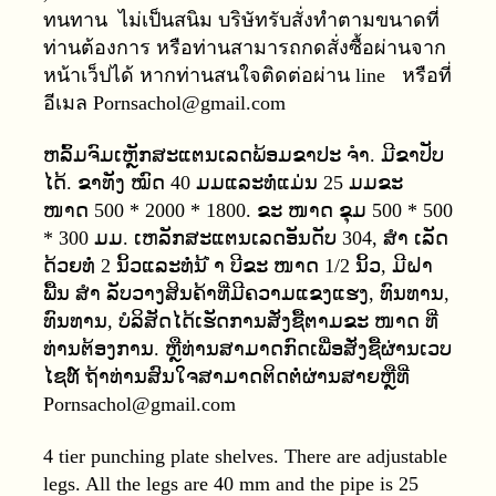
ทนทาน ไม่เป็นสนิม บริษัทรับสั่งทำตามขนาดที่
ท่านต้องการ หรือท่านสามารถกดสั่งซื้อผ่านจาก
หน้าเว็ปได้ หากท่านสนใจติดต่อผ่าน line หรือที่
อีเมล Pornsachol@gmail.com
ຫລົ້ມຈົມເຫຼັກສະແຕນເລດພ້ອມຂາປະ ຈຳ. ມີຂາປັບ
ໄດ້. ຂາທັງ ໝົດ 40 ມມແລະທໍ່ແມ່ນ 25 ມມຂະ
ໜາດ 500 * 2000 * 1800. ຂະ ໜາດ ຂຸມ 500 * 500
* 300 ມມ. ເຫລັກສະແຕນເລດອັນດັບ 304, ສຳ ເລັດ
ດ້ວຍທໍ່ 2 ນິ້ວແລະທໍ່ນ້ ຳ ບີຂະ ໜາດ 1/2 ນິ້ວ, ມີຝາ
ພື້ນ ສຳ ລັບວາງສິນຄ້າທີ່ມີຄວາມແຂງແຮງ, ທົນທານ,
ທົນທານ, ບໍລິສັດໄດ້ເຮັດການສັ່ງຊື້ຕາມຂະ ໜາດ ທີ່
ທ່ານຕ້ອງການ. ຫຼືທ່ານສາມາດກົດເພື່ອສັ່ງຊື້ຜ່ານເວບ
ໄຊທ໌ ຖ້າທ່ານສົນໃຈສາມາດຕິດຕໍ່ຜ່ານສາຍຫຼືທີ່
Pornsachol@gmail.com
4 tier punching plate shelves. There are adjustable
legs. All the legs are 40 mm and the pipe is 25