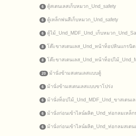
ตู้สเตนเลสเก็บหมวก_Und_safety
6
ตู้เหล็กพ่นสีเก็บหมวก_Und_safety
6
ตู้ไม้_Und_MDF_Und_เก็บหมวก_Und_Sa
6
โต๊ะขาสเตนเลส_Und_หน้าท็อปหินแกรนิต
8
โต๊ะขาสเตนเลส_Und_หน้าท็อปไม้_Und
8
ม้านั่งข้ามสเตนเลสแบบตู้
20
ม้านั่งข้ามสเตนเลสแบบขาโปร่ง
6
ม้านั่งท็อปไม้_Und_MDF_Und_ขาสเตนเล
6
ม้านั่งก่อนเข้าไลน์ผลิต_Und_ท่อกลมเหล็กพ
6
ม้านั่งก่อนเข้าไลน์ผลิต_Und_ท่อกลมสเตน
6