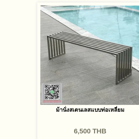
ม้านั่งสเตนเลสแบบท่อเหลี่ยม
6,500
THB