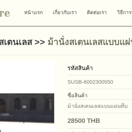
หน้าแรก
เกี่ยวกับเรา
ติดต่อเรา
วิธีการ
ี้สเตนเลส
>>
ม้านั่งสเตนเลสแบบแผ่
รหัสสินค้า
SUSB-6002300550
ชื่อสินค้า
ม้านั่งสเตนเลสแบบแผ่นทึบ
28500
THB