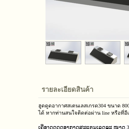
รายละเอียดสินค้า
ฮูดดูดอากาศสเตนเลสเกรด304 ขนาด 80
ได้ หากท่านสนใจติดต่อผ่าน line
หรือที่
ເຄື່ອງດູດດູດອາກາດສະແຕນເລດຂະ ໜາດ 30