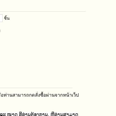
ชิ้น
ือท่านสามารถกดสั่งซื้อผ่านจากหน้าเว็ป
າມຂະ ໜາດ ທີ່ທ່ານຕ້ອງການ. ຫຼືທ່ານສາມາດ