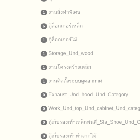
งานสั่งทำพิเศษ
1
ตู้ล็อกเกอร์เหล็ก
6
ตู้ล็อกเกอร์ไม้
1
Storage_Und_wood
1
งานโครงสร้างเหล็ก
1
งานติดตั้งระบบดูดอากาศ
1
Exhaust_Und_hood_Und_Category
0
Work_Und_top_Und_cabinet_Und_categ
0
ตู้เก็บรองเท้าเหล็กพ่นสี_Sla_Shoe_Und_
0
ตู้เก็บรองเท้าทำจากไม้
0