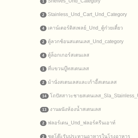
Shelves_Und_Category
1
Stainless_Und_Cart_Und_Category
2
เคาน์เตอร์ดิสเพลย์_Und_ตู้ก๋วยเตี๋ยว
4
ตู้ลวกช้อนสแตนเลส_Und_category
2
ตู้ล็อกเกอร์สเตนเลส
4
ที่แขวนบู๊ทสเตนเลส
1
ม้านั่งสเตนเลสและเก้าอี้สเตนเลส
2
โถปัสสาวะชายสเตนเลส_Sla_Stainless_
14
งานผนังห้องน้ำสเตนเลส
13
ฟลอร์เดน_Und_ฟลอร์ครีนเอาท์
2
ชุดโต๊ะรับประทานอาหารในโรงอาหาร
2