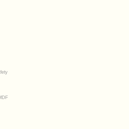
fety
_MDF