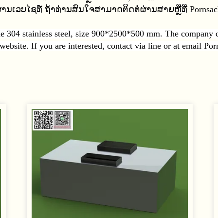
້ຜ່ານເວບໄຊທ໌ ຖ້າທ່ານສົນໃຈສາມາດຕິດຕໍ່ຜ່ານສາຍຫຼືທີ່ Porns
e 304 stainless steel, size 900*2500*500 mm. The company c
 website. If you are interested, contact via line or at email 