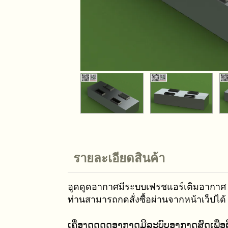
รายละเอียดสินค้า
ฮูดดูดอากาศมีระบบเฟรชแอร์เติมอากา
ท่านสามารถกดสั่งซื้อผ่านจากหน้าเว็ปได้
ເຄື່ອງດູດດູດອາກາດມີລະບົບອາກາດສົດເພື່ອ