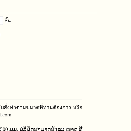
ชิ้น
รับสั่งทำตามขนาดที่ท่านต้องการ หรือ
l.com
500 ມມ, ບໍລິສັດສາມາດສັ່ງຂະ ໜາດ ທີ່