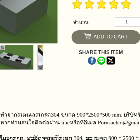
จำนวน
ADD TO CART
SHARE THIS ITEM
ศ ทำจากสเตนเลสเกรด304 ขนาด 900*2500*500 mm.
บริษัท
 หากท่านสนใจติดต่อผ่าน line
หรือที่อีเมล Pornsachol@gmai
ຕື່ມອາກາດ. ຜະລິດຈາກເຫຼັກເລດ 304, ຂະ ໜາດ 900 * 2500 * 