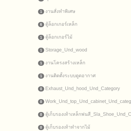
งานสั่งทำพิเศษ
1
ตู้ล็อกเกอร์เหล็ก
6
ตู้ล็อกเกอร์ไม้
1
Storage_Und_wood
1
งานโครงสร้างเหล็ก
1
งานติดตั้งระบบดูดอากาศ
1
Exhaust_Und_hood_Und_Category
0
Work_Und_top_Und_cabinet_Und_categ
0
ตู้เก็บรองเท้าเหล็กพ่นสี_Sla_Shoe_Und_
0
ตู้เก็บรองเท้าทำจากไม้
0