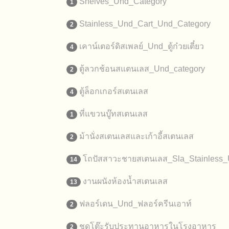
Shelves_Und_Category
1
Stainless_Und_Cart_Und_Category
2
เคาน์เตอร์ดิสเพลย์_Und_ตู้ก๋วยเตี๋ยว
4
ตู้ลวกช้อนสแตนเลส_Und_category
2
ตู้ล็อกเกอร์สเตนเลส
4
ที่แขวนบู๊ทสเตนเลส
1
ม้านั่งสเตนเลสและเก้าอี้สเตนเลส
2
โถปัสสาวะชายสเตนเลส_Sla_Stainless_
14
งานผนังห้องน้ำสเตนเลส
13
ฟลอร์เดน_Und_ฟลอร์ครีนเอาท์
2
ชุดโต๊ะรับประทานอาหารในโรงอาหาร
2