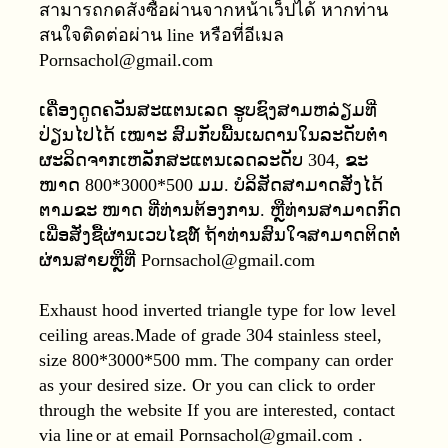
สามารถกดสั่งซื้อผ่านจากหน้าเว็ปได้ หากท่าน
สนใจติดต่อผ่าน line
หรือที่อีเมล
Pornsachol@gmail.com
ເຄື່ອງດູດຄວັນສະແຕນເລດ ຮູບຊົງສາມຫລ່ຽມທີ່
ປ່ຽນໄປໄດ້ ເໝາະ ສົມກັບພື້ນເພດານໃນລະດັບຕໍ່າ
ຜະລິດຈາກເຫລັກສະແຕນເລດລະດັບ 304, ຂະ
ໜາດ 800*3000*500 ມມ. ບໍລິສັດສາມາດສັ່ງໄດ້
ຕາມຂະ ໜາດ ທີ່ທ່ານຕ້ອງການ. ຫຼືທ່ານສາມາດກົດ
ເພື່ອສັ່ງຊື້ຜ່ານເວບໄຊທ໌ ຖ້າທ່ານສົນໃຈສາມາດຕິດຕໍ່
ຜ່ານສາຍຫຼືທີ່ Pornsachol@gmail.com
Exhaust hood inverted triangle type
for low level
ceiling areas.Made of grade 304 stainless steel,
size 800*3000*500 mm.
The company can order
as your desired size. Or you can click to order
through the website If you are interested, contact
via line
or at email Pornsachol@gmail.com .