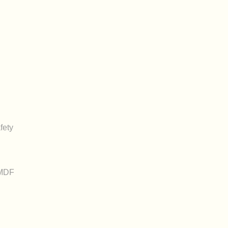
fety
_MDF