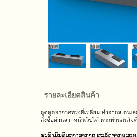
รายละเอียดสินค้า
ฮูดดูดอากาศทรงสี่เหลี่ยม ทำจากสเต
สั่งซื้อผ่านจากหน้าเว็ปได้ หากท่านสนใจต
ຮູບຊົງມົນທົນທາງອາກາດ ຜະລິດຈາກສະແຕນເລ