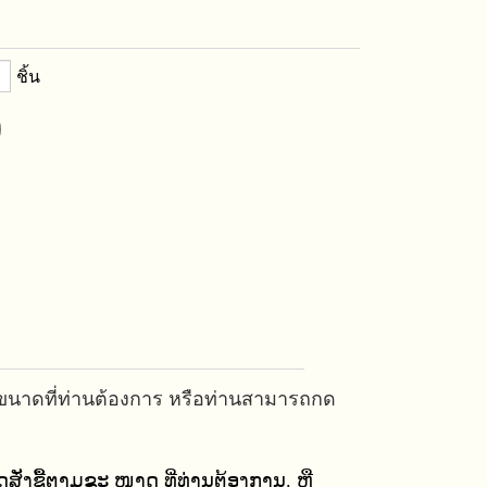
ชิ้น
มขนาดที่ท่านต้องการ หรือท่านสามารถกด
່ງຊື້ຕາມຂະ ໜາດ ທີ່ທ່ານຕ້ອງການ. ຫຼື