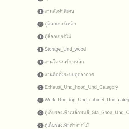
งานสั่งทำพิเศษ
1
ตู้ล็อกเกอร์เหล็ก
6
ตู้ล็อกเกอร์ไม้
1
Storage_Und_wood
1
งานโครงสร้างเหล็ก
1
งานติดตั้งระบบดูดอากาศ
1
Exhaust_Und_hood_Und_Category
0
Work_Und_top_Und_cabinet_Und_categ
0
ตู้เก็บรองเท้าเหล็กพ่นสี_Sla_Shoe_Und_
0
ตู้เก็บรองเท้าทำจากไม้
0