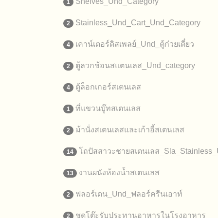
Shelves_Und_Category
1
Stainless_Und_Cart_Und_Category
2
เคาน์เตอร์ดิสเพลย์_Und_ตู้ก๋วยเตี๋ยว
4
ตู้ลวกช้อนสแตนเลส_Und_category
2
ตู้ล็อกเกอร์สเตนเลส
4
ที่แขวนบู๊ทสเตนเลส
1
ม้านั่งสเตนเลสและเก้าอี้สเตนเลส
2
โถปัสสาวะชายสเตนเลส_Sla_Stainless_
14
งานผนังห้องน้ำสเตนเลส
13
ฟลอร์เดน_Und_ฟลอร์ครีนเอาท์
2
ชุดโต๊ะรับประทานอาหารในโรงอาหาร
2