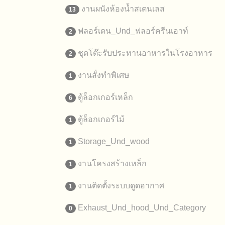
งานผนังห้องน้ำสเตนเลส
13
ฟลอร์เดน_Und_ฟลอร์ครีนเอาท์
2
ชุดโต๊ะรับประทานอาหารในโรงอาหาร
2
งานสั่งทำพิเศษ
1
ตู้ล็อกเกอร์เหล็ก
6
ตู้ล็อกเกอร์ไม้
1
Storage_Und_wood
1
งานโครงสร้างเหล็ก
1
งานติดตั้งระบบดูดอากาศ
1
Exhaust_Und_hood_Und_Category
0