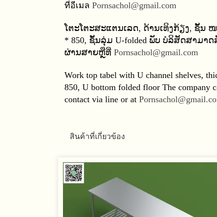
ที่อีเมล
Pornsachol@gmail
.
com
ໂຕະໂຕະສະແຕນເລດ
,
ດ້ານເທິງກ້ຽງ
,
ຊັ້ນ 
*
850,
ຊັ້ນລຸ່ມ
U
-
folded
ພັບ ບໍລິສັດສາມາດ
ຜ່ານສາຍຫຼືທີ່
Pornsachol@gmail
.
com
Work top tabel with U channel shelves, thic
850, U bottom folded floor The company ca
contact via line or at
Pornsachol@gmail
.
c
สินค้าที่เกี่ยวข้อง