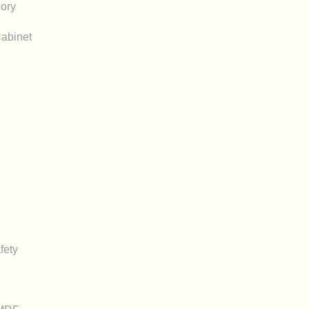
ory
Cabinet
fety