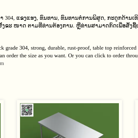
ໜາ
304,
ແຂງແຮງ
,
ທົນທານ
,
ທົນທານຕໍ່ການພິສູດ
,
ກະດູກດ້ານເທ
ສັ່ງຂະ ໜາດ ຕາມທີ່ທ່ານຕ້ອງການ
.
ຫຼືທ່ານສາມາດກົດເພື່ອສັ່ງຊ
k grade 304, strong, durable, rust
-
proof, table top reinforced
n order the size as you want
.
Or you can click to order throu
om