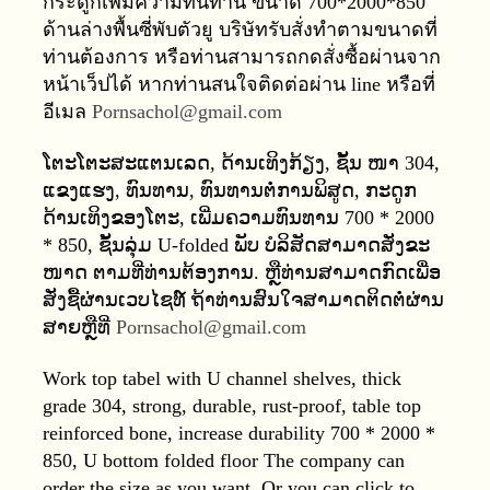
กระดูกเพิ่มความทนทาน ขนาด 700*2000*850
ด้านล่างพื้นซี่พับตัวยู บริษัทรับสั่งทำตามขนาดที่
ท่านต้องการ หรือท่านสามารถกดสั่งซื้อผ่านจาก
หน้าเว็ปได้ หากท่านสนใจติดต่อผ่าน
line
หรือที่
อีเมล
Pornsachol@gmail
.
com
ໂຕະໂຕະສະແຕນເລດ
,
ດ້ານເທິງກ້ຽງ
,
ຊັ້ນ ໜາ
304,
ແຂງແຮງ
,
ທົນທານ
,
ທົນທານຕໍ່ການພິສູດ
,
ກະດູກ
ດ້ານເທິງຂອງໂຕະ
,
ເພີ່ມຄວາມທົນທານ
700
* 20
00
*
850,
ຊັ້ນລຸ່ມ
U
-
folded
ພັບ ບໍລິສັດສາມາດສັ່ງຂະ
ໜາດ ຕາມທີ່ທ່ານຕ້ອງການ
.
ຫຼືທ່ານສາມາດກົດເພື່ອ
ສັ່ງຊື້ຜ່ານເວບໄຊທ໌ ຖ້າທ່ານສົນໃຈສາມາດຕິດຕໍ່ຜ່ານ
ສາຍຫຼືທີ່
Pornsachol@gmail
.
com
Work top tabel with U channel shelves, thick
grade 304, strong, durable, rust
-
proof, table top
reinforced bone, increase durability 700
* 20
00
*
850, U bottom folded floor The company can
order the size as you want
.
Or you can click to