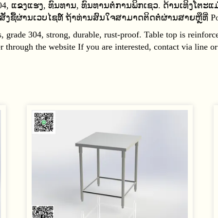
, ແຂງແຮງ, ທົນທານ, ທົນທານຕໍ່ການພິກເຊວ. ດ້ານເທິງໂຕະແມ
ອສັ່ງຊື້ຜ່ານເວບໄຊທ໌ ຖ້າທ່ານສົນໃຈສາມາດຕິດຕໍ່ຜ່ານສາຍຫຼືທີ່
 grade 304, strong, durable, rust-proof. Table top is reinforc
r through the website If you are interested, contact via line