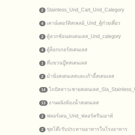
Stainless_Und_Cart_Und_Category
2
เคาน์เตอร์ดิสเพลย์_Und_ตู้ก๋วยเตี๋ยว
4
ตู้ลวกช้อนสแตนเลส_Und_category
2
ตู้ล็อกเกอร์สเตนเลส
4
ที่แขวนบู๊ทสเตนเลส
1
ม้านั่งสเตนเลสและเก้าอี้สเตนเลส
2
โถปัสสาวะชายสเตนเลส_Sla_Stainless_
14
งานผนังห้องน้ำสเตนเลส
13
ฟลอร์เดน_Und_ฟลอร์ครีนเอาท์
2
ชุดโต๊ะรับประทานอาหารในโรงอาหาร
2