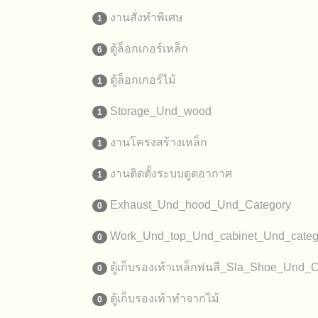
งานสั่งทำพิเศษ
1
ตู้ล็อกเกอร์เหล็ก
6
ตู้ล็อกเกอร์ไม้
1
Storage_Und_wood
1
งานโครงสร้างเหล็ก
1
งานติดตั้งระบบดูดอากาศ
1
Exhaust_Und_hood_Und_Category
0
Work_Und_top_Und_cabinet_Und_categ
0
ตู้เก็บรองเท้าเหล็กพ่นสี_Sla_Shoe_Und_
0
ตู้เก็บรองเท้าทำจากไม้
0