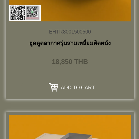
EHTR8001500500
ฮูดดูดอากาศรุ่นสามเหลี่ยมติดผนัง
18,850
THB
ADD TO CART