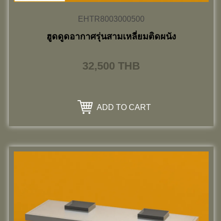
EHTR8003000500
ฮูดดูดอากาศรุ่นสามเหลี่ยมติดผนัง
32,500
THB
ADD TO CART