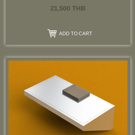
21,500
THB
ADD TO CART